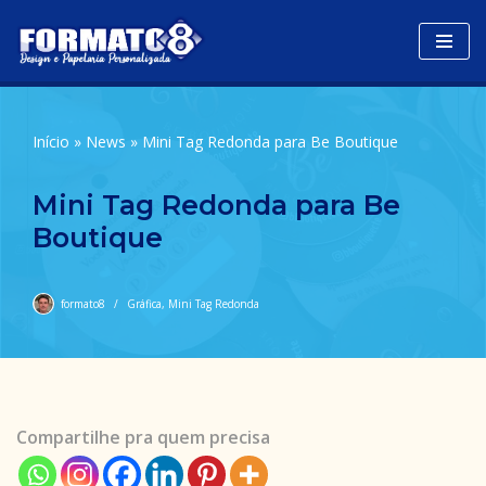
Avançar
para
o
Início
»
News
»
Mini Tag Redonda para Be Boutique
conteúdo
Mini Tag Redonda para Be
Boutique
formato8
Gráfica
,
Mini Tag Redonda
Compartilhe pra quem precisa