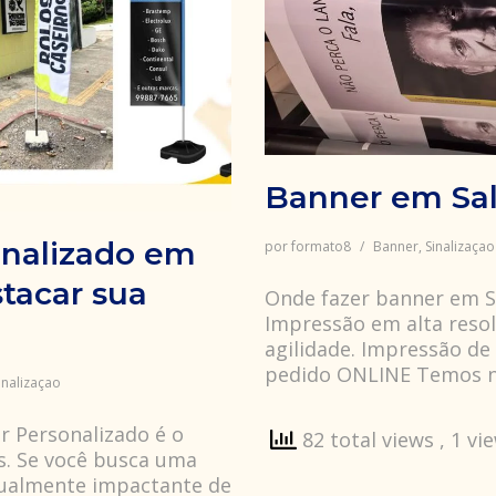
Banner em Sa
nalizado em
por
formato8
Banner
,
Sinalizaçao
tacar sua
Onde fazer banner em Sa
Impressão em alta res
agilidade. Impressão de
pedido ONLINE Temos 
inalizaçao
r Personalizado é o
82 total views
, 1 vi
s. Se você busca uma
isualmente impactante de