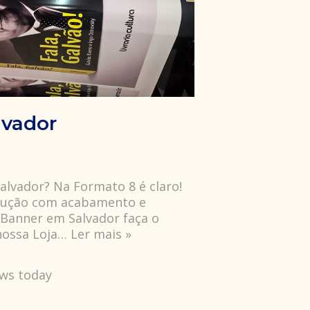
lvador
lvador? Na Formato 8 é claro!
olução com acabamento e
 Banner em Salvador faça o
nossa Loja…
Ler mais »
ews today