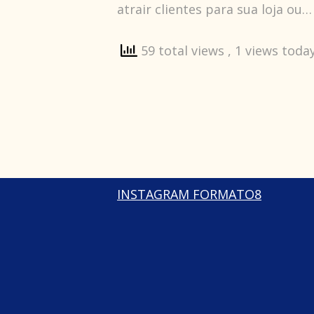
atrair clientes para sua loja ou
59 total views
, 1 views toda
INSTAGRAM FORMATO8