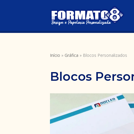
Avançar
para
o
conteúdo
Início
»
Gráfica
»
Blocos Personalizados
Blocos Perso