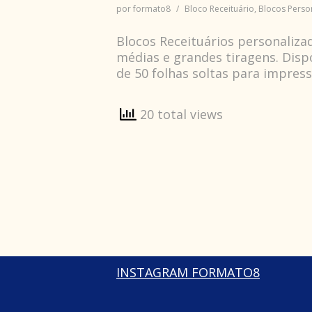
por
formato8
Bloco Receituário
,
Blocos Perso
Blocos Receituários personaliz
médias e grandes tiragens. Dis
de 50 folhas soltas para impres
20 total views
INSTAGRAM FORMATO8