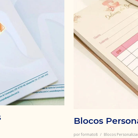
s
Blocos Person
por
formato8
Blocos Personaliz