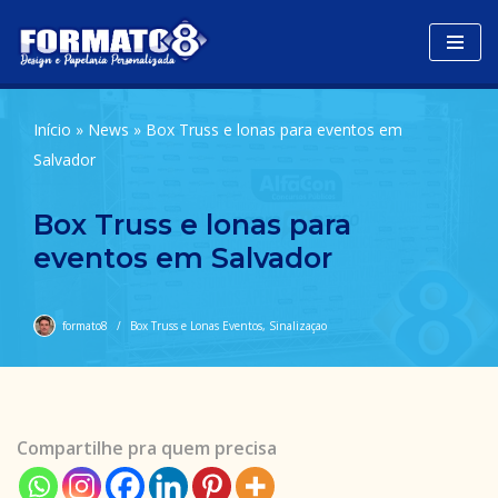
Avançar
para
o
Início
»
News
»
Box Truss e lonas para eventos em
conteúdo
Salvador
Box Truss e lonas para
eventos em Salvador
formato8
Box Truss e Lonas Eventos
,
Sinalizaçao
Compartilhe pra quem precisa