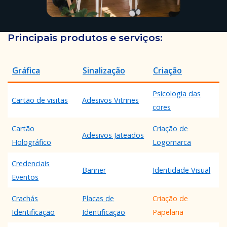
Principais produtos e serviços:
Gráfica
Sinalização
Criação
Psicologia das
Cartão de visitas
Adesivos Vitrines
cores
Cartão
Criação de
Adesivos Jateados
Holográfico
Logomarca
Credenciais
Banner
Identidade Visual
Eventos
Crachás
Placas de
Criação de
Identificação
Identificação
Papelaria