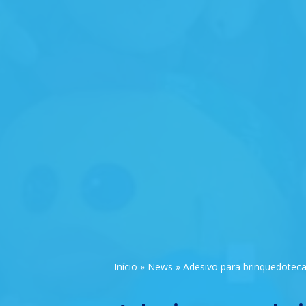
Início
»
News
»
Adesivo para brinquedoteca 