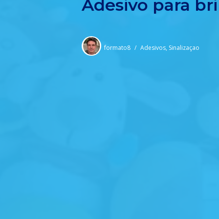
Adesivo para br
formato8
Adesivos
,
Sinalizaçao