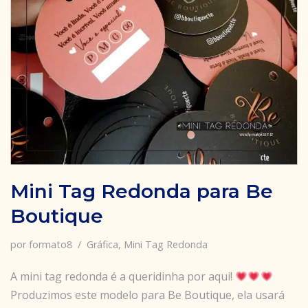
Mini Tag Redonda para Be
Boutique
por
formato8
Gráfica
,
Mini Tag Redonda
A mini tag redonda é a queridinha por aqui!
Produzimos este modelo para Be Boutique, ela usará