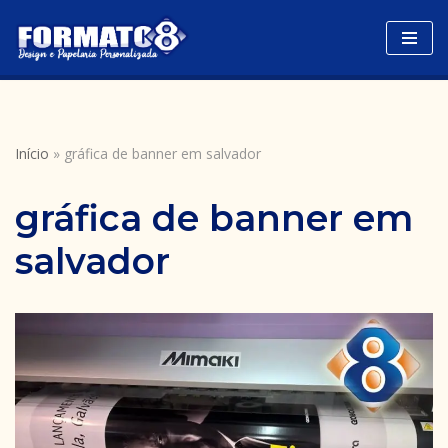
Avançar
para
o
conteúdo
Início
»
gráfica de banner em salvador
gráfica de banner em
salvador