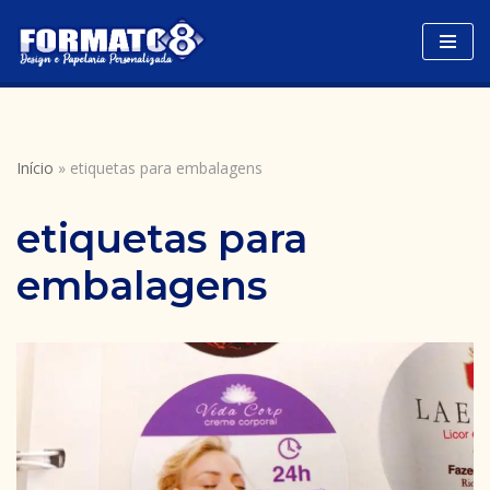
Avançar
para
o
conteúdo
Início
»
etiquetas para embalagens
etiquetas para
embalagens