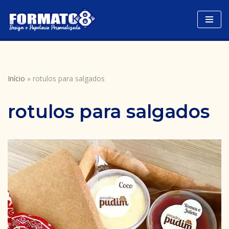
Avançar
para
o
conteúdo
Início
»
rotulos para salgados
rotulos para salgados