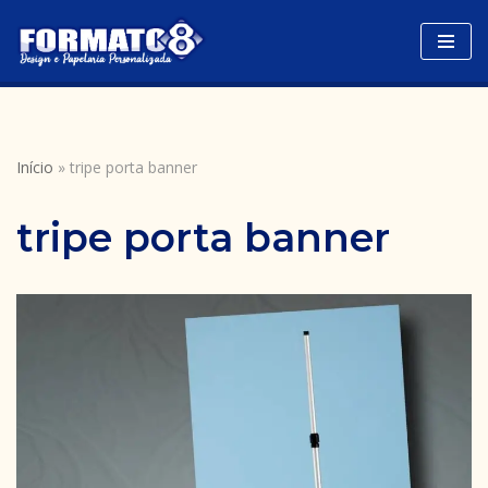
Avançar
para
o
conteúdo
Início
»
tripe porta banner
tripe porta banner