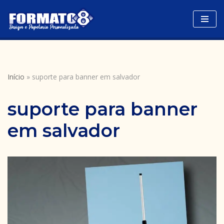
Avançar
para
o
conteúdo
Início
»
suporte para banner em salvador
suporte para banner
em salvador