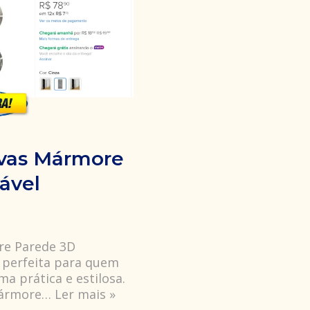
ivas Mármore
ável
ore Parede 3D
o perfeita para quem
a prática e estilosa.
mármore…
Ler mais »