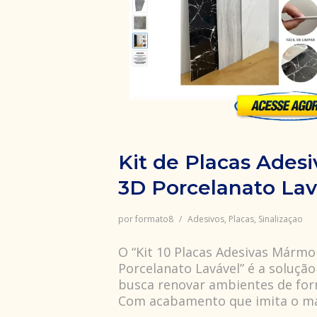
Kit de Placas Ades
3D Porcelanato Lav
por
formato8
Adesivos
,
Placas
,
Sinalizaçao
O “Kit 10 Placas Adesivas Márm
Porcelanato Lavável” é a soluçã
busca renovar ambientes de form
Com acabamento que imita o 