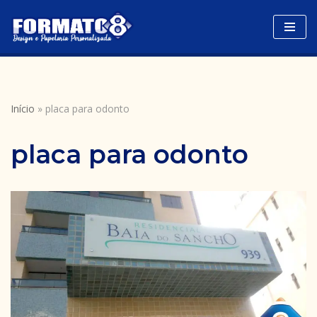
Avançar
para
o
conteúdo
Início
»
placa para odonto
placa para odonto