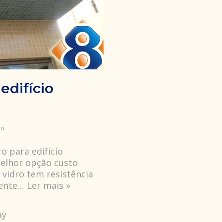
edifício
ao
ro para edifício
melhor opção custo
s vidro tem resistência
rente…
Ler mais »
ay