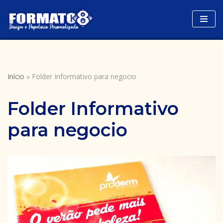
Avançar
para
o
conteúdo
Início
»
Folder Informativo para negocio
Folder Informativo
para negocio