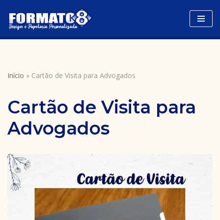
Avançar
para
o
conteúdo
Início
»
Cartão de Visita para Advogados
Cartão de Visita para
Advogados