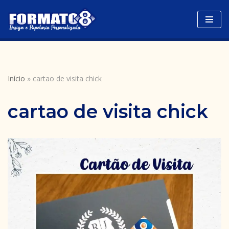
Avançar
para
o
conteúdo
Início
»
cartao de visita chick
cartao de visita chick